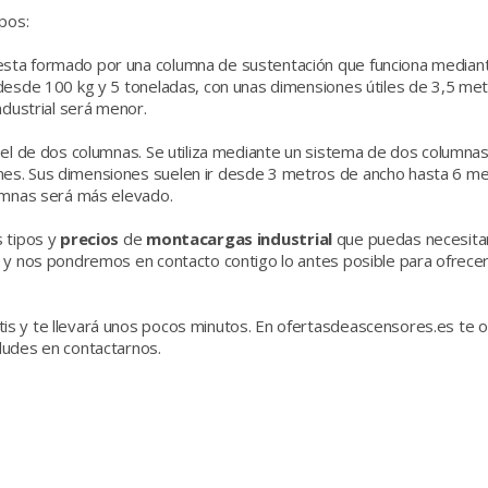
pos:
sta formado por una columna de sustentación que funciona mediant
desde 100 kg y 5 toneladas, con unas dimensiones útiles de 3,5 me
ndustrial será menor.
 el de dos columnas. Se utiliza mediante un sistema de dos columnas
s. Sus dimensiones suelen ir desde 3 metros de ancho hasta 6 metr
lumnas será más elevado.
s tipos y
precios
de
montacargas industrial
que puedas necesitar
o y nos pondremos en contacto contigo lo antes posible para ofrec
s y te llevará unos pocos minutos. En ofertasdeascensores.es te o
dudes en contactarnos.