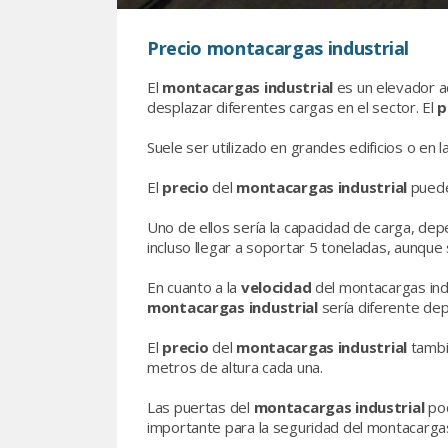
Precio montacargas industrial
El
montacargas industrial
es un elevador ad
desplazar diferentes cargas en el sector. El
p
Suele ser utilizado en grandes edificios o en
El
precio
del
montacargas industrial
puede
Uno de ellos sería la capacidad de carga, dep
incluso llegar a soportar 5 toneladas, aunqu
En cuanto a la
velocidad
del montacargas ind
montacargas industrial
sería diferente dep
El
precio
del
montacargas industrial
tambi
metros de altura cada una.
Las puertas del
montacargas industrial
pod
importante para la seguridad del montacarga