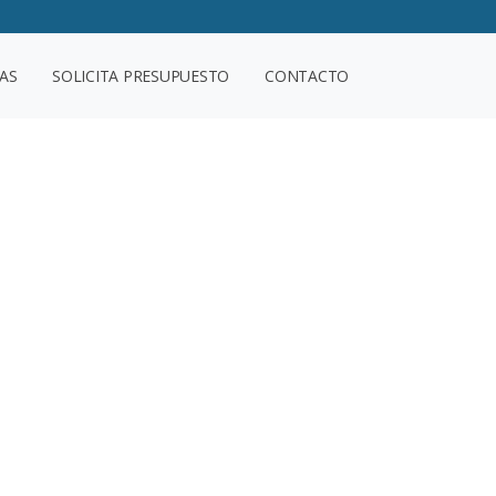
AS
SOLICITA PRESUPUESTO
CONTACTO
r precio
 características que estás