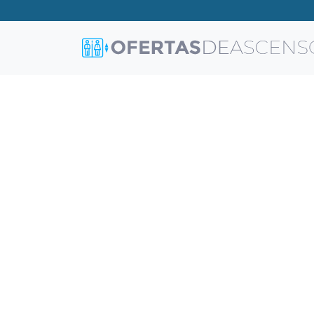
La mejor so
La mayor variedad online de as
buscando. Pide ahora tu presu