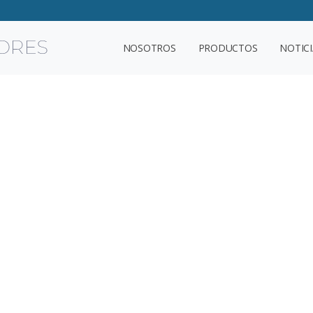
NOSOTROS
PRODUCTOS
NOTICI
lución, el mejo
censores. Encontrarás el ascensor con las
puesto.