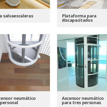
la salvaescaleras
Plataforma para
discapacitados
censor neumático
Ascensor neumático
ipersonal
para tres personas