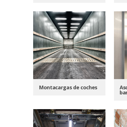
Montacargas de coches
As
ba