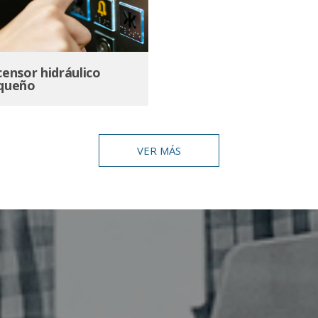
censor hidráulico
queño
VER MÁS